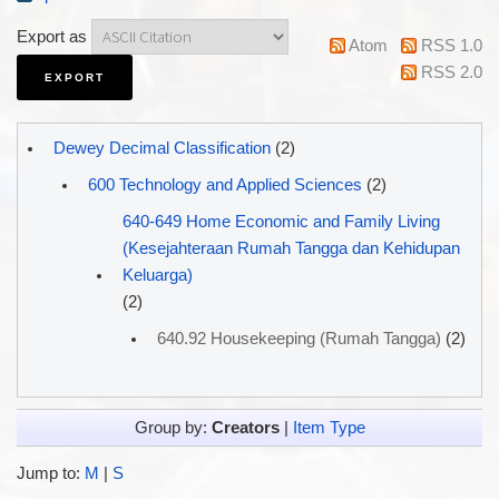
Export as
Atom
RSS 1.0
RSS 2.0
Dewey Decimal Classification
(2)
600 Technology and Applied Sciences
(2)
640-649 Home Economic and Family Living
(Kesejahteraan Rumah Tangga dan Kehidupan
Keluarga)
(2)
640.92 Housekeeping (Rumah Tangga)
(2)
Group by:
Creators
|
Item Type
Jump to:
M
|
S