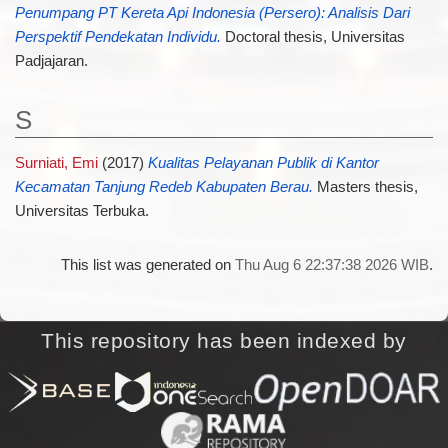
Penumpang PT Kereta Api Indonesia (Persero): Analisis Dari
Perspektif Pendekatan Individu.
Doctoral thesis, Universitas
Padjajaran.
S
Surniati, Emi
(2017)
Kualitas Pelayanan Publik di Kantor
Kecamatan Tanjung Redeb Kabupaten Berau.
Masters thesis,
Universitas Terbuka.
This list was generated on
Thu Aug 6 22:37:38 2026 WIB
.
This repository has been indexed by