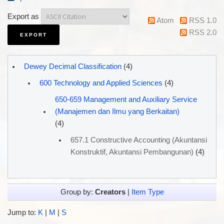
Export as
Atom
RSS 1.0
RSS 2.0
Dewey Decimal Classification
(4)
600 Technology and Applied Sciences
(4)
650-659 Management and Auxiliary Service
(Manajemen dan Ilmu yang Berkaitan)
(4)
657.1 Constructive Accounting (Akuntansi
Konstruktif, Akuntansi Pembangunan)
(4)
Group by:
Creators
|
Item Type
Jump to:
K
|
M
|
S