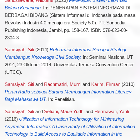
Sahusilawane, Wildoms
(2023)
Penerapan Sistem Informasi
Bidang Keuangan.
In: PENERAPAN SISTEM INFORMASI DI
BERBAGAI BIDANG (Sistem Informasi di Indonesia pada masa
Revolusi Industri 4.0 menuju era Society 5.0). PT. Sonpedia
Publishing Indonesia, Jambi, pp. 158-167. ISBN 978-623-09-
2304-3
Samsiyah, Siti
(2014)
Reformasi Informasi Sebagai Strategi
Membangun Knowledge Civil Society.
In: Seminar Nasional UT
2014, 23 Oktober 2014, Universitas Terbuka Convention Center
(UTCC).
Samsiyah, Siti
and
Rachmatini, Murni
and
Karim, Firman
(2010)
Peran Radio sebagai Sarana Membangun Information Literacy
Bagi Mahasiswa UT.
In: Penelitian.
Samsiyah, Siti
and
Setiani, Made Yudhi
and
Hermawati, Yanti
(2016)
Utilization of Information Technology for Minimazing
Asymetric Information: A Case Study of Utilization of Information
Technology to Build Access to Equitable Information in the