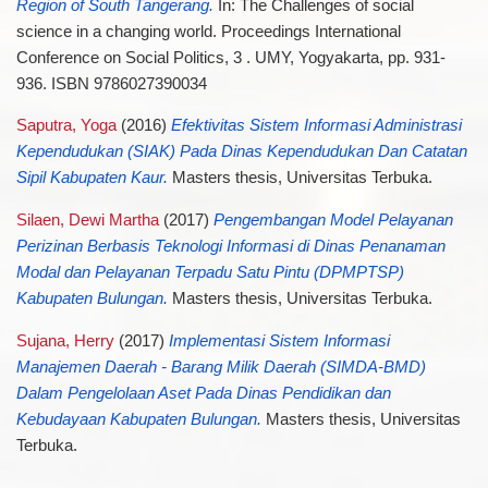
Region of South Tangerang.
In: The Challenges of social
science in a changing world. Proceedings International
Conference on Social Politics, 3 . UMY, Yogyakarta, pp. 931-
936. ISBN 9786027390034
Saputra, Yoga
(2016)
Efektivitas Sistem Informasi Administrasi
Kependudukan (SIAK) Pada Dinas Kependudukan Dan Catatan
Sipil Kabupaten Kaur.
Masters thesis, Universitas Terbuka.
Silaen, Dewi Martha
(2017)
Pengembangan Model Pelayanan
Perizinan Berbasis Teknologi Informasi di Dinas Penanaman
Modal dan Pelayanan Terpadu Satu Pintu (DPMPTSP)
Kabupaten Bulungan.
Masters thesis, Universitas Terbuka.
Sujana, Herry
(2017)
Implementasi Sistem Informasi
Manajemen Daerah - Barang Milik Daerah (SIMDA-BMD)
Dalam Pengelolaan Aset Pada Dinas Pendidikan dan
Kebudayaan Kabupaten Bulungan.
Masters thesis, Universitas
Terbuka.