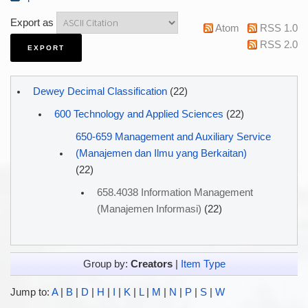
Export as
Atom
RSS 1.0
RSS 2.0
Dewey Decimal Classification
(22)
600 Technology and Applied Sciences
(22)
650-659 Management and Auxiliary Service
(Manajemen dan Ilmu yang Berkaitan)
(22)
658.4038 Information Management
(Manajemen Informasi)
(22)
Group by:
Creators
|
Item Type
Jump to:
A
|
B
|
D
|
H
|
I
|
K
|
L
|
M
|
N
|
P
|
S
|
W