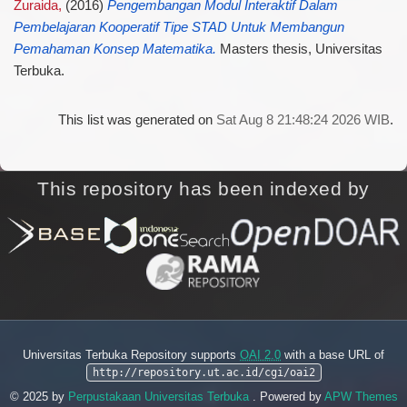
Zuraida,
(2016)
Pengembangan Modul Interaktif Dalam
Pembelajaran Kooperatif Tipe STAD Untuk Membangun
Pemahaman Konsep Matematika.
Masters thesis, Universitas
Terbuka.
This list was generated on
Sat Aug 8 21:48:24 2026 WIB
.
This repository has been indexed by
Universitas Terbuka Repository supports
OAI 2.0
with a base URL of
http://repository.ut.ac.id/cgi/oai2
© 2025 by
Perpustakaan Universitas Terbuka
. Powered by
APW Themes