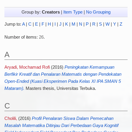
Group by:
Creators
|
Item Type
|
No Grouping
Jump to:
A
|
C
|
E
|
F
|
H
|
I
|
J
|
K
|
M
|
N
|
P
|
R
|
S
|
W
|
Y
|
Z
Number of items:
26
.
A
Aryadi, Mochamad Rofi
(2016)
Peningkatan Kemampuan
Berfikir Kreatif dan Penalaran Matematis dengan Pendekatan
Open-Ended (Kuasi Eksperimen Pada Kelas XI IPA SMAN 5
Mataram).
Masters thesis, Universitas Terbuka.
C
Cholili,
(2016)
Profil Penalaran Siswa Dalam Pemecahan
Masalah Matematika Ditinjau Dari Perbedaan Gaya Kognitif