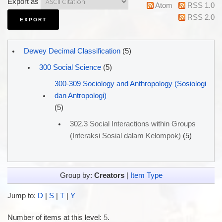
Export as
Atom
RSS 1.0
RSS 2.0
Dewey Decimal Classification
(5)
300 Social Science
(5)
300-309 Sociology and Anthropology (Sosiologi
dan Antropologi)
(5)
302.3 Social Interactions within Groups
(Interaksi Sosial dalam Kelompok)
(5)
Group by:
Creators
|
Item Type
Jump to:
D
|
S
|
T
|
Y
Number of items at this level:
5
.