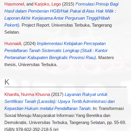
Hasmonel,
and
Karjoko, Lego
(2015)
Formulasi Prinsip Bagi
Hasil dalam Pemberian HGB/Hak Pakai di Atas Hak Milik :
Laporan Akhir Kerjasama Antar Perguruan Tinggi(Hibah
Pekerti).
Project Report. Universitas Terbuka, Tangerang
Selatan.
Husnaidi,
(2024)
Implementasi Kebijakan Percepatan
Pendaftaran Tanah Sistematis Lengkap (Studi : Kantor
Pertanahan Kabupaten Bengkalis Provinsi Riau).
Masters
thesis, Universitas Terbuka.
K
Khanifa, Nurma Khusna
(2017)
Layanan Rakyat untuk
Sertifikasi Tanah (Larasita): Upaya Tertib Administrasi dan
Kepastian Hukum melalui Pendaftaran Tanah.
In: Transformasi
Sosial Menuju Masyarakat Informasi Yang Beretika dan
Demokratis. Universitas Terbuka, Tangerang Selatan, pp. 55-69.
ISBN 978-602-392-218-5 (e)