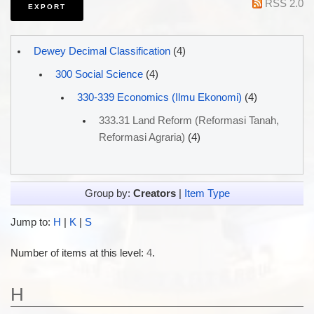
RSS 2.0
Dewey Decimal Classification
(4)
300 Social Science
(4)
330-339 Economics (Ilmu Ekonomi)
(4)
333.31 Land Reform (Reformasi Tanah,
Reformasi Agraria)
(4)
Group by:
Creators
|
Item Type
Jump to:
H
|
K
|
S
Number of items at this level:
4
.
H