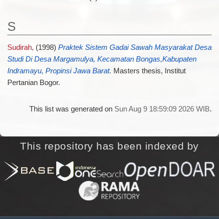
S
Sudirah,
(1998)
Praktek Sistem Gadai Sawah Masyarakat Desa
Studi Di Desa Margamulya, Kecamatan Bongas,Kabupaten
Indramayu, Propinsi Jawa Barat.
Masters thesis, Institut
Pertanian Bogor.
This list was generated on
Sun Aug 9 18:59:09 2026 WIB
.
This repository has been indexed by