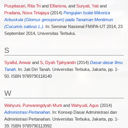
Puspitasari, Rita Tri
and
Elfarisna,
and
Suryati, Yati
and
Pradana, Nosa Tirtajaya
(2014)
Pengujian Isolat Mikoriza
Arbuskula (Glomus geosporum) pada Tanaman Mentimun
(Cucumis sativus L.).
In: Seminar Nasional FMIPA-UT 2014, 23
September 2014, Universitas Terbuka.
S
Syaiful, Anwar
and
S, Dyah Tjahyandri
(2014)
Dasar-dasar Ilmu
Tanah.
In: Jati Diri Tanah. Universitas Terbuka, Jakarta, pp. 1-
50. ISBN 9789790118140
W
Wahyuni, Purwaningdyah Murti
and
Wahyudi, Agus
(2014)
Administrasi Pertanahan.
In: Konsep Dasar Administrasi dan
Administrasi Pertanahan. Universitas Terbuka, Jakarta, pp. 1-
39. ISBN 9789790113992