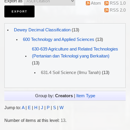
Export as
Atom
RSS 1.0
RSS 2.0
Dewey Decimal Classification
(13)
600 Technology and Applied Sciences
(13)
630-639 Agriculture and Related Technologies
(Pertanian dan Teknologi yang Berkaitan)
(13)
631.4 Soil Science (Ilmu Tanah)
(13)
Group by:
Creators
|
Item Type
Jump to:
A
|
E
|
H
|
J
|
P
|
S
|
W
Number of items at this level:
13
.