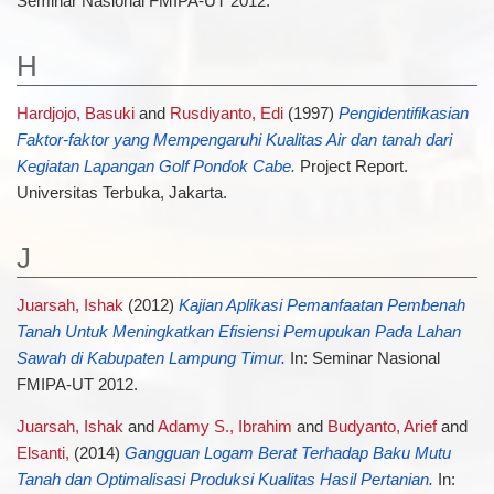
Seminar Nasional FMIPA-UT 2012.
H
Hardjojo, Basuki
and
Rusdiyanto, Edi
(1997)
Pengidentifikasian
Faktor-faktor yang Mempengaruhi Kualitas Air dan tanah dari
Kegiatan Lapangan Golf Pondok Cabe.
Project Report.
Universitas Terbuka, Jakarta.
J
Juarsah, Ishak
(2012)
Kajian Aplikasi Pemanfaatan Pembenah
Tanah Untuk Meningkatkan Efisiensi Pemupukan Pada Lahan
Sawah di Kabupaten Lampung Timur.
In: Seminar Nasional
FMIPA-UT 2012.
Juarsah, Ishak
and
Adamy S., Ibrahim
and
Budyanto, Arief
and
Elsanti,
(2014)
Gangguan Logam Berat Terhadap Baku Mutu
Tanah dan Optimalisasi Produksi Kualitas Hasil Pertanian.
In: