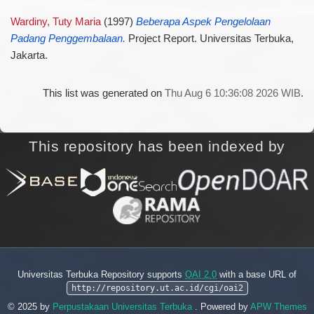
Wardiny, Tuty Maria
(1997)
Beberapa Aspek Pengelolaan
Padang Penggembalaan.
Project Report. Universitas Terbuka,
Jakarta.
This list was generated on
Thu Aug 6 10:36:08 2026 WIB
.
This repository has been indexed by
Universitas Terbuka Repository supports
OAI 2.0
with a base URL of
http://repository.ut.ac.id/cgi/oai2
© 2025 by
Perpustakaan Universitas Terbuka
. Powered by
APW Themes