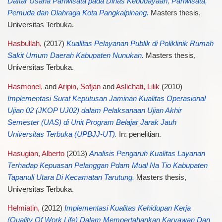
Daftar Usaha Pariwisata pada Dinas Kebudayaan, Pariwisata,
Pemuda dan Olahraga Kota Pangkalpinang.
Masters thesis,
Universitas Terbuka.
Hasbullah,
(2017)
Kualitas Pelayanan Publik di Poliklinik Rumah
Sakit Umum Daerah Kabupaten Nunukan.
Masters thesis,
Universitas Terbuka.
Hasmonel,
and
Aripin, Sofjan
and
Aslichati, Lilik
(2010)
Implementasi Surat Keputusan Jaminan Kualitas Operasional
Ujian 02 (JKOP UJ02) dalam Pelaksanaan Ujian Akhir
Semester (UAS) di Unit Program Belajar Jarak Jauh
Universitas Terbuka (UPBJJ-UT).
In: penelitian.
Hasugian, Alberto
(2013)
Analisis Pengaruh Kualitas Layanan
Terhadap Kepuasan Pelanggan Pdam Mual Na Tio Kabupaten
Tapanuli Utara Di Kecamatan Tarutung.
Masters thesis,
Universitas Terbuka.
Helmiatin,
(2012)
Implementasi Kualitas Kehidupan Kerja
(Quality Of Work Life) Dalam Mempertahankan Karyawan Dan