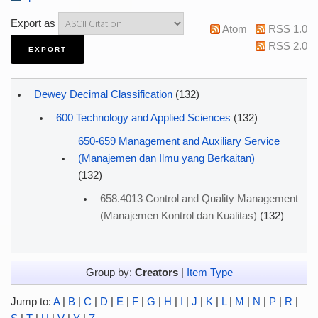
Export as
Atom
RSS 1.0
RSS 2.0
Dewey Decimal Classification
(132)
600 Technology and Applied Sciences
(132)
650-659 Management and Auxiliary Service
(Manajemen dan Ilmu yang Berkaitan)
(132)
658.4013 Control and Quality Management
(Manajemen Kontrol dan Kualitas)
(132)
Group by:
Creators
|
Item Type
Jump to:
A
|
B
|
C
|
D
|
E
|
F
|
G
|
H
|
I
|
J
|
K
|
L
|
M
|
N
|
P
|
R
|