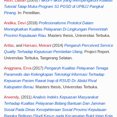
Alton, Latifah
(2009)
Faktor-Faktor yang Mempengaruhi Kualitas
Tutorial Tatap Muka Program S1 PGSD di UPBJJ Pangkal
Pinang.
In: Penelitian.
Andika, Devi
(2018)
Profesionalisme Protokol Dalam
Meningkatkan Kualitas Pelayanan Di Lingkungan Pemerintah
Provinsi Kepulauan Riau.
Masters thesis, Universitas Terbuka.
Anfas,
and
Harsasi, Meirani
(2014)
Pengaruh Perceived Service
Quality Terhadap Keputusan Pembelian Ulang.
Project Report.
Universitas Terbuka, Tangerang Selatan.
Anggriana, Erva
(2017)
Pengaruh Kualitas Pelayanan Tenaga
Paramedis dan Kelengkapan Teknologi Informasi Terhadap
Kepuasan Pasien Rawat Inap di RSUD Dr. Abdul Rival
Kabupaten Berau.
Masters thesis, Universitas Terbuka.
Arwendy,
(2011)
Analisis Indeks Kepuasan Masyarakat
Terhadap Kualitas Pelayanan Bidang Bantuan Dan Jaminan
Sosial Pada Dinas Kesejahteraan Sosial Provinsi Kepulauan
Bangka Belitung (Studi Kasus pada Kecamatan Bukit Intan Kota