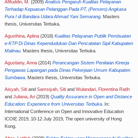
Afifuddin, M.
(2009)
Analisis Pengaruh Kualitas Pelayanan
Terhadap Kepuasan Pelanggan Pada PT. (Persero) Angkasa
Pura I di Bandara Udara Ahmad Yani Semarang.
Masters
thesis, Universitas Terbuka.
Agusthina, Aplina
(2018)
Kualitas Pelayanan Publik Pembuatan
e-KTP Di Dinas Kependudukan Dan Pencatatan Sipil Kabupaten
Malinau.
Masters thesis, Universitas Terbuka.
Agustiany, Anna
(2014)
Perancangan Sistem Penilaian Kinerja
Pengawas Lapangan pada Dinas Pekerjaan Umum Kabupaten
Sumbawa.
Masters thesis, Universitas Terbuka.
Aisyah, Siti
and
Samsiyah, Siti
and
Wulandari, Florentina Ratih
and
Juliana, Ari
(2019)
Quality Assurance in Open and Distance
Education: Experience from Universitas Terbuka.
In:
International Conference on Open and Innovative Education
ICOIE 2019, 10-12 July 2019, The open university of Hong
Kong.