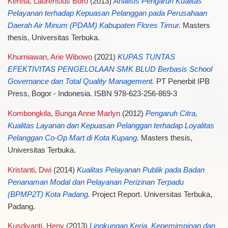
Kereta, Laurensius Boro
(2013)
Analisis Pengaruh Kualitas
Pelayanan terhadap Kepuasan Pelanggan pada Perusahaan
Daerah Air Minum (PDAM) Kabupaten Flores Timur.
Masters
thesis, Universitas Terbuka.
Khurniawan, Arie Wibowo
(2021)
KUPAS TUNTAS
EFEKTIVITAS PENGELOLAAN SMK BLUD Berbasis School
Governance dan Total Quality Management.
PT Penerbit IPB
Press, Bogor - Indonesia. ISBN 978-623-256-869-3
Kombongkila, Bunga Anne Marlyn
(2012)
Pengaruh Citra,
Kualitas Layanan dan Kepuasan Pelanggan terhadap Loyalitas
Pelanggan Co-Op Mart di Kota Kupang.
Masters thesis,
Universitas Terbuka.
Kristanti, Dwi
(2014)
Kualitas Pelayanan Publik pada Badan
Penanaman Modal dan Pelayanan Perizinan Terpadu
(BPMP2T) Kota Padang.
Project Report. Universitas Terbuka,
Padang.
Kusdiyanti, Heny
(2013)
Lingkungan Kerja, Kepemimpinan dan