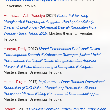
Kecamatan Lumbis Kabupaten Nunukan.
Masters thesis,
Universitas Terbuka.
Hermawan, Ade Prasetyo
(2017)
Faktor-Faktor Yang
Menghambat Penyerapan Anggaran Pendapatan Belanja
Daerah di Lingkungan Sekretariat Daerah Kabupaten Kota
Waringin Barat Tahun 2016.
Masters thesis, Universitas
Terbuka.
Hidayat, Dedy
(2017)
Model Perencanaan Partisipatif Dalam
Pembangunan Daerah di Kabupaten Bulungan (Kajian Model
Perencanaan Partisipatif Dalam Mengakomodasi Aspirasi
Masyarakat Pada Musrenbang di Kabupaten Bulungan).
Masters thesis, Universitas Terbuka.
Humsi, Firgus
(2017)
Implementasi Dana Bantuan Operasional
Kesehatan (BOK) Dalam Mendukung Pencapaian Standar
Pelayanan Minimal Bidang Kesehatan di Kota Lubuklinggau.
Masters thesis, Universitas Terbuka.
Ibrahim,
(2017)
Evaluasi Kebijakan Penyaluran dan Pengelolaan