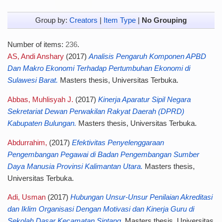
Group by:
Creators
|
Item Type
|
No Grouping
Number of items:
236
.
AS, Andi Anshary
(2017)
Analisis Pengaruh Komponen APBD
Dan Makro Ekonomi Terhadap Pertumbuhan Ekonomi di
Sulawesi Barat.
Masters thesis, Universitas Terbuka.
Abbas, Muhlisyah J.
(2017)
Kinerja Aparatur Sipil Negara
Sekretariat Dewan Perwakilan Rakyat Daerah (DPRD)
Kabupaten Bulungan.
Masters thesis, Universitas Terbuka.
Abdurrahim,
(2017)
Efektivitas Penyelenggaraan
Pengembangan Pegawai di Badan Pengembangan Sumber
Daya Manusia Provinsi Kalimantan Utara.
Masters thesis,
Universitas Terbuka.
Adi, Usman
(2017)
Hubungan Unsur-Unsur Penilaian Akreditasi
dan Iklim Organisasi Dengan Motivasi dan Kinerja Guru di
Sekolah Dasar Kecamatan Sintang.
Masters thesis, Universitas