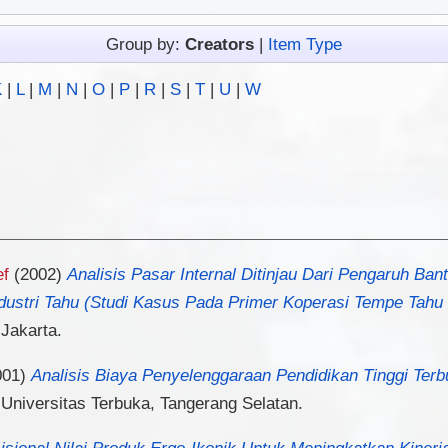
Group by:
Creators
|
Item Type
K
|
L
|
M
|
N
|
O
|
P
|
R
|
S
|
T
|
U
|
W
ef
(2002)
Analisis Pasar Internal Ditinjau Dari Pengaruh Ba
dustri Tahu (Studi Kasus Pada Primer Koperasi Tempe Tahu
 Jakarta.
001)
Analisis Biaya Penyelenggaraan Pendidikan Tinggi Terb
 Universitas Terbuka, Tangerang Selatan.