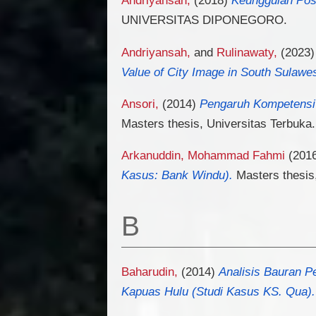
Andriyansah,
(2018)
Keunggulan Posi
UNIVERSITAS DIPONEGORO.
Andriyansah,
and
Rulinawaty,
(2023
Value of City Image in South Sulawes
Ansori,
(2014)
Pengaruh Kompetensi 
Masters thesis, Universitas Terbuka.
Arkanuddin, Mohammad Fahmi
(201
Kasus: Bank Windu).
Masters thesis,
B
Baharudin,
(2014)
Analisis Bauran 
Kapuas Hulu (Studi Kasus KS. Qua).