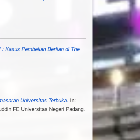
 : Kasus Pembelian Berlian di The
masaran Universitas Terbuka.
In:
uddin FE Universitas Negeri Padang.