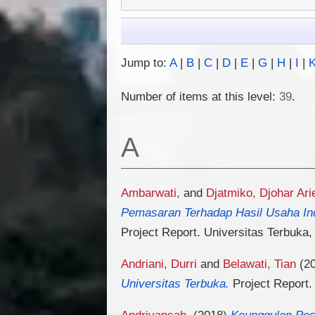
Jump to:
A
|
B
|
C
|
D
|
E
|
G
|
H
|
I
|
Number of items at this level:
39
.
A
Ambarwati,
and
Djatmiko, Djohar Ari
Pemasaran Terhadap Hasil Usaha In
Project Report. Universitas Terbuka,
Andriani, Durri
and
Belawati, Tian
(2
Universitas Terbuka.
Project Report.