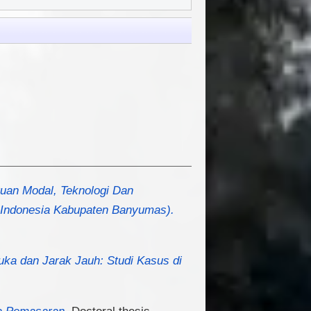
ntuan Modal, Teknologi Dan
 Indonesia Kabupaten Banyumas).
uka dan Jarak Jauh: Studi Kasus di