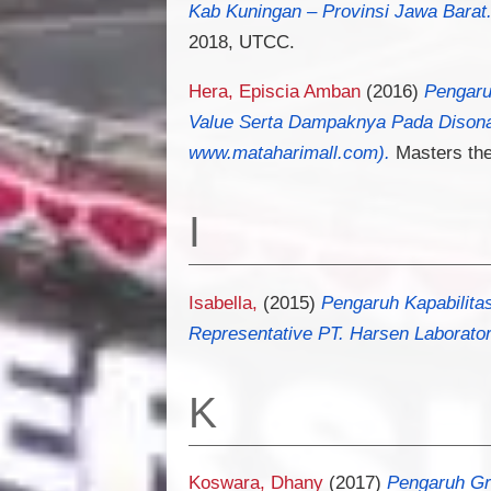
Kab Kuningan – Provinsi Jawa Barat
2018, UTCC.
Hera, Episcia Amban
(2016)
Pengaru
Value Serta Dampaknya Pada Disonan
www.mataharimall.com).
Masters the
I
Isabella,
(2015)
Pengaruh Kapabilita
Representative PT. Harsen Laborator
K
Koswara, Dhany
(2017)
Pengaruh Gre