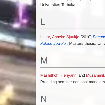
Universitas Terbuka.
L
Lesar, Anneke Sjuultje
(2010)
Pengar
Palace Jeweler.
Masters thesis, Univ
M
Mashithoh, Heriyanni
and
Muzammil,
Prosiding seminar nasional manajem
N