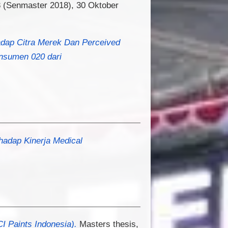
 (Senmaster 2018), 30 Oktober
adap Citra Merek Dan Perceived
onsumen 020 dari
hadap Kinerja Medical
I Paints Indonesia).
Masters thesis,