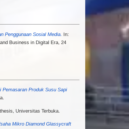
an Penggunaan Sosial Media.
In:
nd Business in Digital Era, 24
si Pemasaran Produk Susu Sapi
a.
hesis, Universitas Terbuka.
aha Mikro Diamond Glassycraft