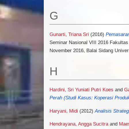
G
Gunarti, Triana Sri
(2016)
Pemasaran 
Seminar Nasional VIII 2016 Fakultas
November 2016, Balai Sidang Univer
H
Hardini, Sri Yuniati Putri Koes
and
Ga
Perah (Studi Kasus: Koperasi Produ
Haryani, Midi
(2012)
Analisis Strat
Hendrayana, Angga Sucitra
and
Maes