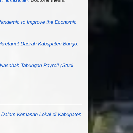
ja Pemasaran.
Doctoral thesis,
Pandemic to Improve the Economic
ekretariat Daerah Kabupaten Bungo.
Nasabah Tabungan Payroll (Studi
m Dalam Kemasan Lokal di Kabupaten