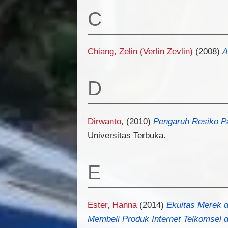
C
Chiang, Zelin (Verlin Zevlin)
(2008)
A
D
Dirwanto,
(2010)
Pengaruh Resiko P
Universitas Terbuka.
E
Ester, Hanna
(2014)
Ekuitas Merek d
Membeli Produk Internet Telkomsel d