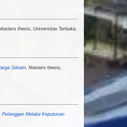
asters thesis, Universitas Terbuka.
Harga Saham.
Masters thesis,
s Pelanggan Melalui Keputusan