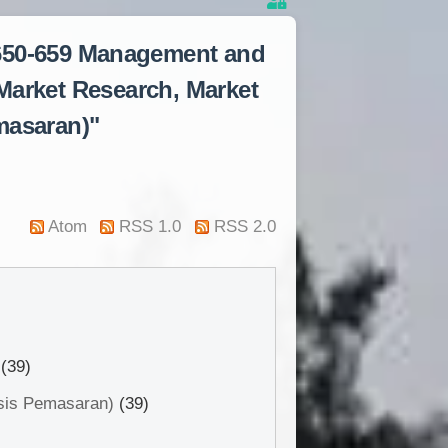
 650-659 Management and
 Market Research, Market
masaran)"
Atom
RSS 1.0
RSS 2.0
(39)
isis Pemasaran)
(39)