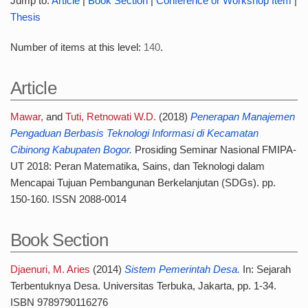
Jump to:
Article
|
Book Section
|
Conference or Workshop Item
|
Thesis
Number of items at this level:
140
.
Article
Mawar,
and
Tuti, Retnowati W.D.
(2018)
Penerapan Manajemen
Pengaduan Berbasis Teknologi Informasi di Kecamatan
Cibinong Kabupaten Bogor.
Prosiding Seminar Nasional FMIPA-
UT 2018: Peran Matematika, Sains, dan Teknologi dalam
Mencapai Tujuan Pembangunan Berkelanjutan (SDGs). pp.
150-160. ISSN 2088-0014
Book Section
Djaenuri, M. Aries
(2014)
Sistem Pemerintah Desa.
In: Sejarah
Terbentuknya Desa. Universitas Terbuka, Jakarta, pp. 1-34.
ISBN 9789790116276