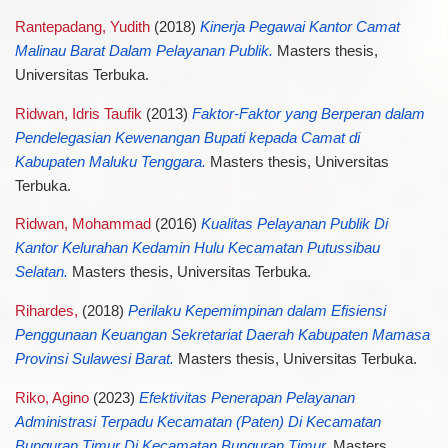
Rantepadang, Yudith
(2018)
Kinerja Pegawai Kantor Camat
Malinau Barat Dalam Pelayanan Publik.
Masters thesis,
Universitas Terbuka.
Ridwan, Idris Taufik
(2013)
Faktor-Faktor yang Berperan dalam
Pendelegasian Kewenangan Bupati kepada Camat di
Kabupaten Maluku Tenggara.
Masters thesis, Universitas
Terbuka.
Ridwan, Mohammad
(2016)
Kualitas Pelayanan Publik Di
Kantor Kelurahan Kedamin Hulu Kecamatan Putussibau
Selatan.
Masters thesis, Universitas Terbuka.
Rihardes,
(2018)
Perilaku Kepemimpinan dalam Efisiensi
Penggunaan Keuangan Sekretariat Daerah Kabupaten Mamasa
Provinsi Sulawesi Barat.
Masters thesis, Universitas Terbuka.
Riko, Agino
(2023)
Efektivitas Penerapan Pelayanan
Administrasi Terpadu Kecamatan (Paten) Di Kecamatan
Bunguran Timur Di Kecamatan Bunguran Timur.
Masters