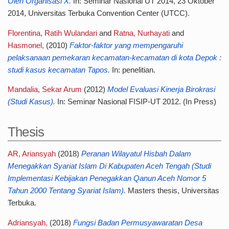
Oleh Organisasi X.
In: Seminar Nasional UT 2014, 23 Oktober
2014, Universitas Terbuka Convention Center (UTCC).
Florentina, Ratih Wulandari
and
Ratna, Nurhayati
and
Hasmonel,
(2010)
Faktor-faktor yang mempengaruhi
pelaksanaan pemekaran kecamatan-kecamatan di kota Depok :
studi kasus kecamatan Tapos.
In: penelitian.
Mandalia, Sekar Arum
(2012)
Model Evaluasi Kinerja Birokrasi
(Studi Kasus).
In: Seminar Nasional FISIP-UT 2012. (In Press)
Thesis
AR, Ariansyah
(2018)
Peranan Wilayatul Hisbah Dalam
Menegakkan Syariat Islam Di Kabupaten Aceh Tengah (Studi
Implementasi Kebijakan Penegakkan Qanun Aceh Nomor 5
Tahun 2000 Tentang Syariat Islam).
Masters thesis, Universitas
Terbuka.
Adriansyah,
(2018)
Fungsi Badan Permusyawaratan Desa