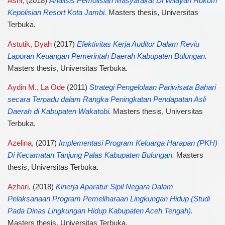
Asril,
(2018)
Analisis Pemolisian Masyarakat Di Wilayah Hukum
Kepolisian Resort Kota Jambi.
Masters thesis, Universitas
Terbuka.
Astutik, Dyah
(2017)
Efektivitas Kerja Auditor Dalam Reviu
Laporan Keuangan Pemerintah Daerah Kabupaten Bulungan.
Masters thesis, Universitas Terbuka.
Aydin M., La Ode
(2011)
Strategi Pengelolaan Pariwisata Bahari
secara Terpadu dalam Rangka Peningkatan Pendapatan Asli
Daerah di Kabupaten Wakatobi.
Masters thesis, Universitas
Terbuka.
Azelina,
(2017)
Implementasi Program Keluarga Harapan (PKH)
Di Kecamatan Tanjung Palas Kabupaten Bulungan.
Masters
thesis, Universitas Terbuka.
Azhari,
(2018)
Kinerja Aparatur Sipil Negara Dalam
Pelaksanaan Program Pemeliharaan Lingkungan Hidup (Studi
Pada Dinas Lingkungan Hidup Kabupaten Aceh Tengah).
Masters thesis, Universitas Terbuka.