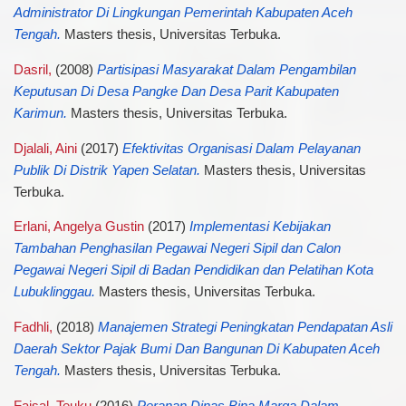
Administrator Di Lingkungan Pemerintah Kabupaten Aceh
Tengah.
Masters thesis, Universitas Terbuka.
Dasril,
(2008)
Partisipasi Masyarakat Dalam Pengambilan
Keputusan Di Desa Pangke Dan Desa Parit Kabupaten
Karimun.
Masters thesis, Universitas Terbuka.
Djalali, Aini
(2017)
Efektivitas Organisasi Dalam Pelayanan
Publik Di Distrik Yapen Selatan.
Masters thesis, Universitas
Terbuka.
Erlani, Angelya Gustin
(2017)
Implementasi Kebijakan
Tambahan Penghasilan Pegawai Negeri Sipil dan Calon
Pegawai Negeri Sipil di Badan Pendidikan dan Pelatihan Kota
Lubuklinggau.
Masters thesis, Universitas Terbuka.
Fadhli,
(2018)
Manajemen Strategi Peningkatan Pendapatan Asli
Daerah Sektor Pajak Bumi Dan Bangunan Di Kabupaten Aceh
Tengah.
Masters thesis, Universitas Terbuka.
Faisal, Teuku
(2016)
Peranan Dinas Bina Marga Dalam