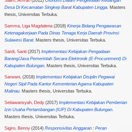
Salim, Amran
(2012)
Otonomi Dalam Pengelolaan Keuangan
Desa Di Kecamatan Singkep Barat Kabupaten Lingga.
Masters
thesis, Universitas Terbuka.
Samma, Liga Magdalena
(2018)
Kinerja Bidang Pengawasan
Ketenagakerjaan Pada Dinas Tenaga Kerja Daerah Provinsi
Sulawesi Barat.
Masters thesis, Universitas Terbuka.
Sardi, Santi
(2017)
Implementasi Kebijakan Pengadaan
Barang/Jasa Pemerintah Secara Elektronik (E-Procurement) Di
Kabupaten Bulungan.
Masters thesis, Universitas Terbuka.
Sarwani,
(2018)
Implementasi Kebijakan Disiplin Pegawai
Negeri Sipil Pada Kantor Kementerian Agama Kabupaten
Malinau.
Masters thesis, Universitas Terbuka.
Setiawansyah, Dedy
(2017)
Implementasi Kebijakan Pemberian
Izin Usaha Pertambangan (IUP) Di Kabupaten Bulungan.
Masters thesis, Universitas Terbuka.
Sigiro, Benny
(2014)
Responsivitas Anggaran : Peran