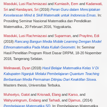
Masduki, Lusi Rachmiazasi
and
Kurniasih, Eem
and
Kadarwati,
Sri
and
Handayani, Sri
(2016)
Peran Guru dalam Menciptakan
Keselarasan Mind & Skill Matematik untuk Indonesia Emas.
In:
Prosiding Seminar Nasional Matematika dan Pendidikan
Matematika., 20 Februari 2016, Yogyakarta.
Masduki, Lusi Rachmiazasi
and
Suparman,
and
Prayitno, Edi
(2018)
Rancang Bangun Media Mobile Learning Dengan Model
Ethnomatematika Pada Mata Kuliah Geometri.
In: Seminar
Hasil Penelitian Program Riset Dasar DRPM, 18-20 Nopember
2018, Tangerang Selatan.
Melinawati, Dyan
(2018)
Hasil Belajar Matematika Kelas V Di
Kabupaten Nganjuk Melalui Pembelajaran Quantum Teaching
Berbantuan Media Permainan Ditinjau Dari Keaktifan Siswa.
Masters thesis, Universitas Terbuka.
Muhsetyo, Gatot
and
Krisnadi, Elang
and
Karso,
and
Wahyuningrum, Endang
and
Tarhadi,
and
Djamus,
(2014)
Pembelajaran Matematika SD.
In: Pembelajaran Matematika