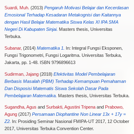
Suardi, Muh.
(2013)
Pengaruh Motivasi Belajar dan Kecerdasan
Emosional Terhadap Kesadaran Metakognisi dan Kaitannya
dengan Hasil Belajar Matematika Siswa Kelas XI IPA SMA
Negeri Di Kabupaten Sinjai.
Masters thesis, Universitas
Terbuka.
Subanar,
(2014)
Matematika 1.
In: Integral Fungsi Eksponen,
Fungsi Trigonometri, Fungsi Logaritma. Universitas Terbuka,
Jakarta, pp. 1-48. ISBN 9796896613
Sudirman, Jajang
(2018)
Efektivitas Model Pembelajaran
Berbasis Masalah (PBM) Terhadap Kemampuan Pemahaman
Dan Disposisi Matematis Siswa Sekolah Dasar Pada
Pembelajaran Matematika.
Masters thesis, Universitas Terbuka.
Sugandha, Agus
and
Surbakti, Agustini Tripena
and
Prabowo,
Agung
(2017)
Persamaan Diophantine Non Linear 13x + 17y =
Z2.
In: Prosiding Seminar Nasional FMIPA-UT 2017, 12 October
2017, Universitas Terbuka Convention Center.