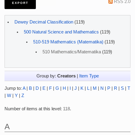
RSS 2.0
Dewey Decimal Classification
(119)
500 Natural Science and Mathematics
(119)
510-519 Mathematics (Matematika)
(119)
510 Mathematics/Matematika
(119)
Group by:
Creators
|
Item Type
Jump to:
A
|
B
|
D
|
E
|
F
|
G
|
H
|
I
|
J
|
K
|
L
|
M
|
N
|
P
|
R
|
S
|
T
|
W
|
Y
|
Z
Number of items at this level:
118
.
A