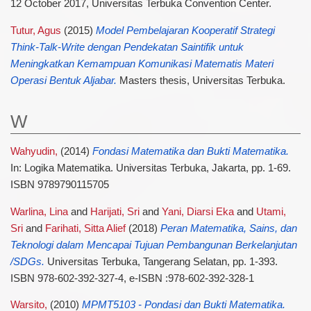
12 October 2017, Universitas Terbuka Convention Center.
Tutur, Agus
(2015)
Model Pembelajaran Kooperatif Strategi
Think-Talk-Write dengan Pendekatan Saintifik untuk
Meningkatkan Kemampuan Komunikasi Matematis Materi
Operasi Bentuk Aljabar.
Masters thesis, Universitas Terbuka.
W
Wahyudin,
(2014)
Fondasi Matematika dan Bukti Matematika.
In: Logika Matematika. Universitas Terbuka, Jakarta, pp. 1-69.
ISBN 9789790115705
Warlina, Lina
and
Harijati, Sri
and
Yani, Diarsi Eka
and
Utami,
Sri
and
Farihati, Sitta Alief
(2018)
Peran Matematika, Sains, dan
Teknologi dalam Mencapai Tujuan Pembangunan Berkelanjutan
/SDGs.
Universitas Terbuka, Tangerang Selatan, pp. 1-393.
ISBN 978-602-392-327-4, e-ISBN :978-602-392-328-1
Warsito,
(2010)
MPMT5103 - Pondasi dan Bukti Matematika.