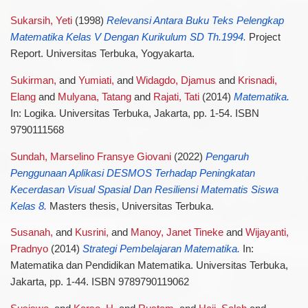
Sukarsih, Yeti
(1998)
Relevansi Antara Buku Teks Pelengkap
Matematika Kelas V Dengan Kurikulum SD Th.1994.
Project
Report. Universitas Terbuka, Yogyakarta.
Sukirman,
and
Yumiati,
and
Widagdo, Djamus
and
Krisnadi,
Elang
and
Mulyana, Tatang
and
Rajati, Tati
(2014)
Matematika.
In: Logika. Universitas Terbuka, Jakarta, pp. 1-54. ISBN
9790111568
Sundah, Marselino Fransye Giovani
(2022)
Pengaruh
Penggunaan Aplikasi DESMOS Terhadap Peningkatan
Kecerdasan Visual Spasial Dan Resiliensi Matematis Siswa
Kelas 8.
Masters thesis, Universitas Terbuka.
Susanah,
and
Kusrini,
and
Manoy, Janet Tineke
and
Wijayanti,
Pradnyo
(2014)
Strategi Pembelajaran Matematika.
In:
Matematika dan Pendidikan Matematika. Universitas Terbuka,
Jakarta, pp. 1-44. ISBN 9789790119062