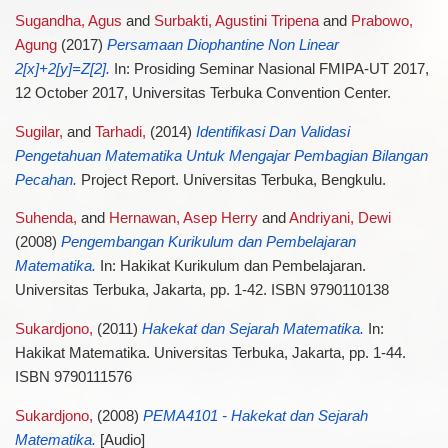
Sugandha, Agus
and
Surbakti, Agustini Tripena
and
Prabowo,
Agung
(2017)
Persamaan Diophantine Non Linear
2[x]+2[y]=Z[2].
In: Prosiding Seminar Nasional FMIPA-UT 2017,
12 October 2017, Universitas Terbuka Convention Center.
Sugilar,
and
Tarhadi,
(2014)
Identifikasi Dan Validasi
Pengetahuan Matematika Untuk Mengajar Pembagian Bilangan
Pecahan.
Project Report. Universitas Terbuka, Bengkulu.
Suhenda,
and
Hernawan, Asep Herry
and
Andriyani, Dewi
(2008)
Pengembangan Kurikulum dan Pembelajaran
Matematika.
In: Hakikat Kurikulum dan Pembelajaran.
Universitas Terbuka, Jakarta, pp. 1-42. ISBN 9790110138
Sukardjono,
(2011)
Hakekat dan Sejarah Matematika.
In:
Hakikat Matematika. Universitas Terbuka, Jakarta, pp. 1-44.
ISBN 9790111576
Sukardjono,
(2008)
PEMA4101 - Hakekat dan Sejarah
Matematika.
[Audio]