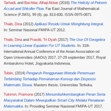
Tarhadi,
and
Bachtiar, Alhaji Akbar
(2016)
The Helicity of Pekeris
Accad and Shkoller Flow.
Far East Journal of Mathematical
Science (FJMS), 99 (6). pp. 813-830. ISSN 0975-0871
Thaib, Dina
(2012)
Aplikasi Residu Untuk Menghitung Integral.
In: Seminar Nasional FMIPA-UT 2012.
Thaib, Dina
and
Prastiti, Tri Dyah
(2017)
The Use Of Geogebra
In Learning Linear Equation For UT Students.
In: 31th
International Annual Conference of the Asian Association od
Open Universities (AAOU) 2017, 27-29 september 2017, Royal
Ambarukmo Hotel, Jogyakarta Indonesia.
Tobiin,
(2014)
Pengaruh Penggunaan Metode Penemuan
Terbimbing Terhadap Pemahaman Konsep dan Disposisi
Matematis Siswa.
Masters thesis, Universitas Terbuka.
Tukimin, Pramono
(2017)
Menumbuhkembangkan Peran Serta
Masyarakat Dalam Mewujudkan Smart City Melalui Penalaran
Matematika.
In: Prosiding Seminar Nasional FMIPA-UT 2017,