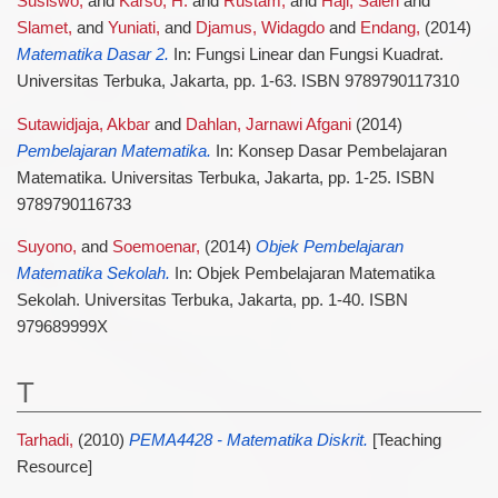
Susiswo,
and
Karso, H.
and
Rustam,
and
Haji, Saleh
and
Slamet,
and
Yuniati,
and
Djamus, Widagdo
and
Endang,
(2014)
Matematika Dasar 2.
In: Fungsi Linear dan Fungsi Kuadrat.
Universitas Terbuka, Jakarta, pp. 1-63. ISBN 9789790117310
Sutawidjaja, Akbar
and
Dahlan, Jarnawi Afgani
(2014)
Pembelajaran Matematika.
In: Konsep Dasar Pembelajaran
Matematika. Universitas Terbuka, Jakarta, pp. 1-25. ISBN
9789790116733
Suyono,
and
Soemoenar,
(2014)
Objek Pembelajaran
Matematika Sekolah.
In: Objek Pembelajaran Matematika
Sekolah. Universitas Terbuka, Jakarta, pp. 1-40. ISBN
979689999X
T
Tarhadi,
(2010)
PEMA4428 - Matematika Diskrit.
[Teaching
Resource]