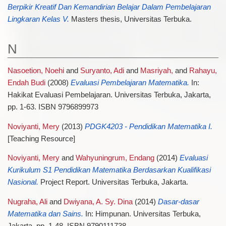
Berpikir Kreatif Dan Kemandirian Belajar Dalam Pembelajaran
Lingkaran Kelas V.
Masters thesis, Universitas Terbuka.
N
Nasoetion, Noehi
and
Suryanto, Adi
and
Masriyah,
and
Rahayu,
Endah Budi
(2008)
Evaluasi Pembelajaran Matematika.
In:
Hakikat Evaluasi Pembelajaran. Universitas Terbuka, Jakarta,
pp. 1-63. ISBN 9796899973
Noviyanti, Mery
(2013)
PDGK4203 - Pendidikan Matematika I.
[Teaching Resource]
Noviyanti, Mery
and
Wahyuningrum, Endang
(2014)
Evaluasi
Kurikulum S1 Pendidikan Matematika Berdasarkan Kualifikasi
Nasional.
Project Report. Universitas Terbuka, Jakarta.
Nugraha, Ali
and
Dwiyana, A. Sy. Dina
(2014)
Dasar-dasar
Matematika dan Sains.
In: Himpunan. Universitas Terbuka,
Jakarta, pp. 1-48. ISBN 9790111738