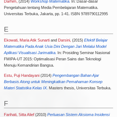
Darhim,
(2014)
Workshop Matematika.
In: Dasar-dasar
Pengetahuan tentang Media Pembelajaran Matematika.
Universitas Terbuka, Jakarta, pp. 1-41. ISBN 9789790112995
E
Ekowati, Maria Atik Sunarti
and
Darsini,
(2015)
Efektif Belajar
Matematika Pada Anak Usia Dini Dengan Jari Melalui Model
Aplikasi Visualisasi Jarimatika.
In: Prosiding Seminar Nasional
FMIPA-UT 2015: Optimalisasi Peran Sains dan Teknologi
Menuju Kemandirian Bangsa.
Estu, Puji Handayani
(2014)
Pengembangan Bahan Ajar
Berbasis Atong untuk Meningkatkan Pemahaman Konsep
Materi Statistika Kelas IX.
Masters thesis, Universitas Terbuka.
F
Farihati, Sitta Alief
(2010)
Perluasan Sistem Aksioma Insidensi