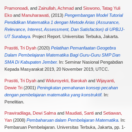
Pramonoadi,
and
Zainullah, Achmad
and
Siswono, Tatag Yuli
Eko
and
Manuharawati,
(2013)
Pengembangan Model Tutorial
Pendidikan Matematika 1 dengan Metode Arias (Assurance,
Relevance, Interest, Assessment, Dan Satisfaction) di UPBJJ-
UT Surabaya.
Project Report. Universitas Terbuka, Jakarta.
Prastiti, Tri Dyah
(2020)
Pelatihan Pemanfaatan Geogebra
Dalam Pembelajaran Matematika Bagi Guru-Guru SMP Dan
SMA Di Kabupaten Jember.
In: Seminar Nasional Pengabdian
Kepada Masyarakat 2019, 20 November 2019, UTCC.
Prastiti, Tri Dyah
and
Widuroyekti, Barokah
and
Wijayanti,
Dewie Tri
(2001)
Peningkatan pemahanan konsep pecahan
dengan pembelajaran matematika yang konstruktif.
In:
Penelitian.
Prawiradilaga, Dewi Salma
and
Maudiati, Santi
and
Setiawan,
Yan
(2008)
Pembaharuan dalam Pembelajaran Matematika.
In:
Pembaruan Pembelajaran. Universitas Terbuka, Jakarta, pp. 1-