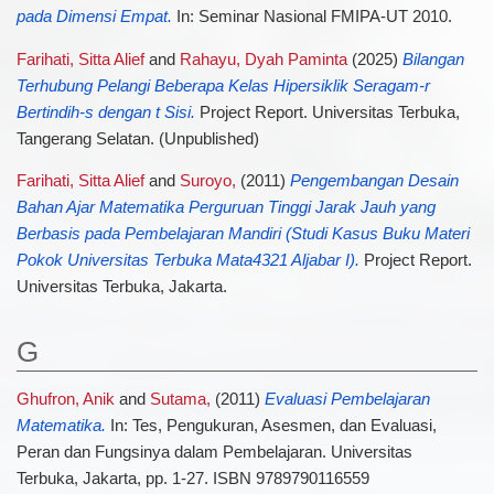
pada Dimensi Empat.
In: Seminar Nasional FMIPA-UT 2010.
Farihati, Sitta Alief
and
Rahayu, Dyah Paminta
(2025)
Bilangan
Terhubung Pelangi Beberapa Kelas Hipersiklik Seragam-r
Bertindih-s dengan t Sisi.
Project Report. Universitas Terbuka,
Tangerang Selatan. (Unpublished)
Farihati, Sitta Alief
and
Suroyo,
(2011)
Pengembangan Desain
Bahan Ajar Matematika Perguruan Tinggi Jarak Jauh yang
Berbasis pada Pembelajaran Mandiri (Studi Kasus Buku Materi
Pokok Universitas Terbuka Mata4321 Aljabar I).
Project Report.
Universitas Terbuka, Jakarta.
G
Ghufron, Anik
and
Sutama,
(2011)
Evaluasi Pembelajaran
Matematika.
In: Tes, Pengukuran, Asesmen, dan Evaluasi,
Peran dan Fungsinya dalam Pembelajaran. Universitas
Terbuka, Jakarta, pp. 1-27. ISBN 9789790116559