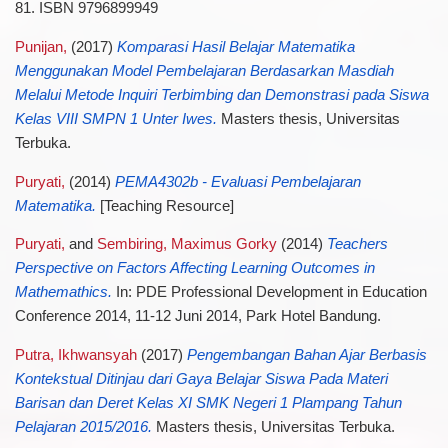
81. ISBN 9796899949
Punijan,
(2017)
Komparasi Hasil Belajar Matematika
Menggunakan Model Pembelajaran Berdasarkan Masdiah
Melalui Metode Inquiri Terbimbing dan Demonstrasi pada Siswa
Kelas VIII SMPN 1 Unter Iwes.
Masters thesis, Universitas
Terbuka.
Puryati,
(2014)
PEMA4302b - Evaluasi Pembelajaran
Matematika.
[Teaching Resource]
Puryati,
and
Sembiring, Maximus Gorky
(2014)
Teachers
Perspective on Factors Affecting Learning Outcomes in
Mathemathics.
In: PDE Professional Development in Education
Conference 2014, 11-12 Juni 2014, Park Hotel Bandung.
Putra, Ikhwansyah
(2017)
Pengembangan Bahan Ajar Berbasis
Kontekstual Ditinjau dari Gaya Belajar Siswa Pada Materi
Barisan dan Deret Kelas XI SMK Negeri 1 Plampang Tahun
Pelajaran 2015/2016.
Masters thesis, Universitas Terbuka.