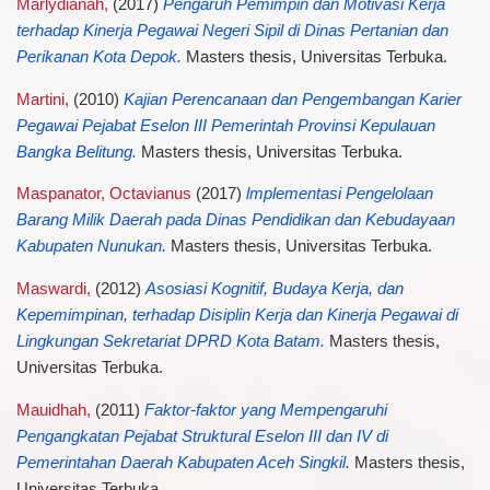
Marlydianah,
(2017)
Pengaruh Pemimpin dan Motivasi Kerja
terhadap Kinerja Pegawai Negeri Sipil di Dinas Pertanian dan
Perikanan Kota Depok.
Masters thesis, Universitas Terbuka.
Martini,
(2010)
Kajian Perencanaan dan Pengembangan Karier
Pegawai Pejabat Eselon III Pemerintah Provinsi Kepulauan
Bangka Belitung.
Masters thesis, Universitas Terbuka.
Maspanator, Octavianus
(2017)
lmplementasi Pengelolaan
Barang Milik Daerah pada Dinas Pendidikan dan Kebudayaan
Kabupaten Nunukan.
Masters thesis, Universitas Terbuka.
Maswardi,
(2012)
Asosiasi Kognitif, Budaya Kerja, dan
Kepemimpinan, terhadap Disiplin Kerja dan Kinerja Pegawai di
Lingkungan Sekretariat DPRD Kota Batam.
Masters thesis,
Universitas Terbuka.
Mauidhah,
(2011)
Faktor-faktor yang Mempengaruhi
Pengangkatan Pejabat Struktural Eselon III dan IV di
Pemerintahan Daerah Kabupaten Aceh Singkil.
Masters thesis,
Universitas Terbuka.