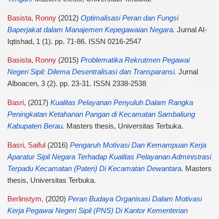
Basista, Ronny
(2012)
Optimalisasi Peran dan Fungsi
Baperjakat dalam Manajemen Kepegawaian Negara.
Jurnal Al-
Iqtishad, 1 (1). pp. 71-86. ISSN 0216-2547
Basista, Ronny
(2015)
Problematika Rekrutmen Pegawai
Negeri Sipil: Dilema Desentralisasi dan Transparansi.
Jurnal
Alboacen, 3 (2). pp. 23-31. ISSN 2338-2538
Basri,
(2017)
Kualitas Pelayanan Penyuluh Dalam Rangka
Peningkatan Ketahanan Pangan di Kecamatan Sambaliung
Kabupaten Berau.
Masters thesis, Universitas Terbuka.
Basri, Saiful
(2016)
Pengaruh Motivasi Dan Kemampuan Kerja
Aparatur Sipil Negara Terhadap Kualitas Pelayanan Administrasi
Terpadu Kecamatan (Paten) Di Kecamatan Dewantara.
Masters
thesis, Universitas Terbuka.
Berlinstym,
(2020)
Peran Budaya Organisasi Dalam Motivasi
Kerja Pegawai Negeri Sipil (PNS) Di Kantor Kementerian