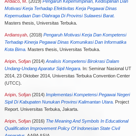
Ardiaco, M.
(2019)
Pengaruh Kepemimpinan, Kedisiplinan Dan
Motivasi Kerja Terhadap Efektivitas Kerja Pegawai Dinas
Kepemudaan Dan Olahraga Di Provinsi Sulawesi Barat.
Masters thesis, Universitas Terbuka.
Ardiansyah,
(2018)
Pengaruh Motivasi Kerja Dan Kompetensi
Terhadap Kinerja Pegawai Dinas Komunikasi Dan Informatika
Kota Bima.
Masters thesis, Universitas Terbuka.
Aripin, Sofjan
(2014)
Analisis Kompetensi Birokrasi Dalam
Undang-Undang Aparatur Sipil Negara.
In: Seminar Nasional UT
2014, 23 Oktober 2014, Universitas Terbuka Convention Center
(UTCC).
Aripin, Sofjan
(2014)
Implementasi Kompetensi Pegawai Negeri
Sipil Di Kabupaten Nunukan Provinsi Kalimantan Utara.
Project
Report. Universitas Terbuka, Jakarta.
Aripin, Sofjan
(2016)
The Meaning And Symbols In Educational
Qualification Improvement Policy Of Indonesian State Civil
Apparatus.
AAPA ASIA.