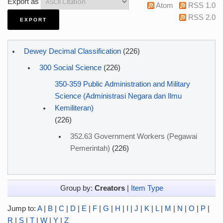
Export as
Atom
RSS 1.0
RSS 2.0
Dewey Decimal Classification
(226)
300 Social Science
(226)
350-359 Public Administration and Military
Science (Administrasi Negara dan Ilmu
Kemiliteran)
(226)
352.63 Government Workers (Pegawai
Pemerintah)
(226)
Group by:
Creators
|
Item Type
Jump to:
A
|
B
|
C
|
D
|
E
|
F
|
G
|
H
|
I
|
J
|
K
|
L
|
M
|
N
|
O
|
P
|
R
|
S
|
T
|
W
|
Y
|
Z